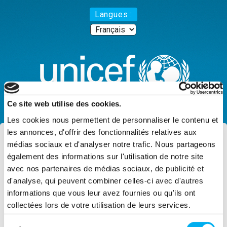
Langues :
Ce site web utilise des cookies.
Les cookies nous permettent de personnaliser le contenu et
les annonces, d'offrir des fonctionnalités relatives aux
Crédits
médias sociaux et d'analyser notre trafic. Nous partageons
également des informations sur l'utilisation de notre site
DROITS D'AUTEURS
avec nos partenaires de médias sociaux, de publicité et
d'analyse, qui peuvent combiner celles-ci avec d'autres
En application du Code français de la
informations que vous leur avez fournies ou qu'ils ont
Propriété Intellectuelle et, plus
collectées lors de votre utilisation de leurs services.
généralement, des traités et accords
Sélection
internationaux comportant des dispositions