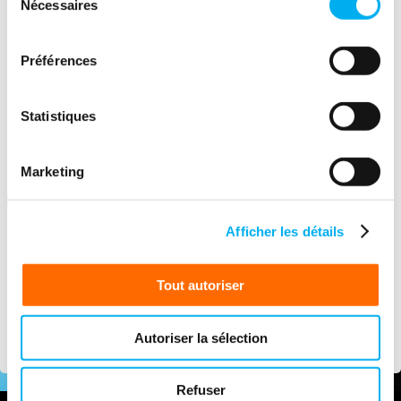
Nécessaires
du
relatives à la protection des droits d'auteurs,
consentement
vous vous interdirez de reproduire pour un
usage autre que privé mais aussi de vendre,
Préférences
distribuer, émettre, diffuser, adapter, modifier,
publier, communiquer intégralement ou
partiellement, sous quelque forme que ce
Statistiques
soit, les données, la présentation ou
l'organisation du site sans l'autorisation
écrite préalable de la part de UNICEF
Marketing
Luxembourg.
Afficher les détails
Ce site a été réalisé par i-Raiser.
Son fonctionnement s'appuie sur des
Tout autoriser
logiciels Open Source (Linux, Lighttpd,
MySQL, PHP, Jelix).
Autoriser la sélection
Refuser