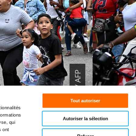
Tout autoriser
ionnalités
formations
Autoriser la sélection
yse, qui
s ont